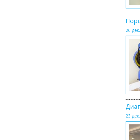
Порш
26 дек.
Диаг
23 дек.