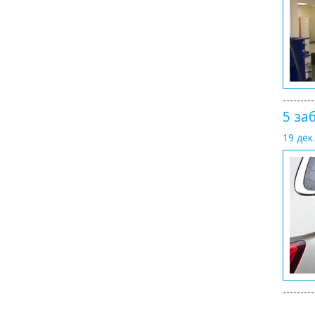
5 за
19 дек.