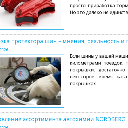
просто приработка торм
Но это далеко не единст
зка протектора шин – мнения, реальность и
2026 г.
Если шины у вашей машин
километрами поездок, 
покрышки, достаточно
некоторое время ката
покрышках.
овление ассортимента автохимии NORDBERG
2026 г.