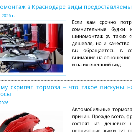
монтаж в Краснодаре виды предоставляемых
 2026 г.
Если вам срочно потр
сомнительные будки 
шиномонтаж ;в таких с
дешевле, но и качество
вы обращаетесь в се
внимание на отношение 
и на их внешний вид.
му скрипят тормоза – что такое пискуны н
росы
2026 г.
Автомобильные тормоза
причин. Прежде всего, 
состоят из дешевых н
неприятные звуки тут п