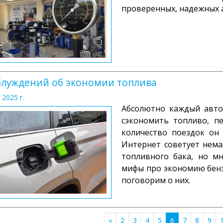
проверенных, надежных 
блуждений об экономии топлива
 2025 г.
Абсолютно каждый автол
сэкономить топливо, п
количество поездок он
Интернет советует нем
топливного бака, но м
мифы про экономию бенз
поговорим о них.
«
2
3
4
5
6
7
8
9