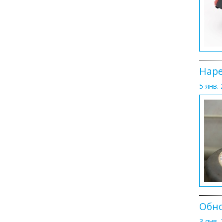
Наре
5 янв. 
Обн
3 янв. 