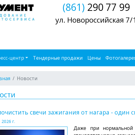
(861)
290 77 99
ул. Новороссийская 7/
есс-центр
Тендерные продажи
Цены
Фотогалере
вная
Новости
ости
почистить свечи зажигания от нагара - один 
 2026 г.
Даже при нормальной 