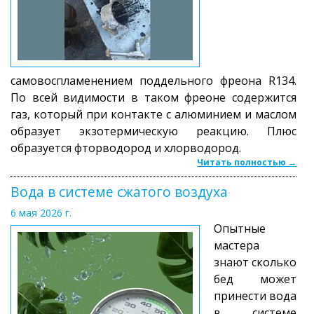
самовоспламенением поддельного фреона R134.
По всей видимости в таком фреоне содержится
газ, который при контакте с алюминием и маслом
образует экзотермическую реакцию. Плюс
образуется фторводород и хлорводород.
Читать полностью →
Вода в системе сжатого воздуха
6 мая 2026 г.
Опытные
мастера
знают сколько
бед может
принести вода
в системе