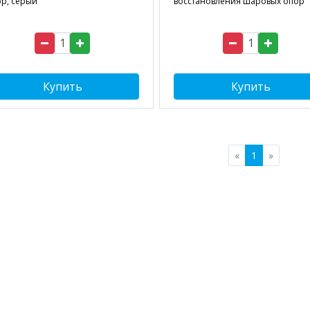
р, серый
восстановления шаровых опор
Купить
Купить
«
1
»