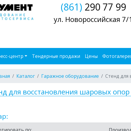
(861)
290 77 99
ул. Новороссийская 7/
есс-центр
Тендерные продажи
Цены
Фотогалере
вная
Каталог
Гаражное оборудование
Стенд для
нд для восстановления шаровых опор
ар:
ртировать по:
Производ