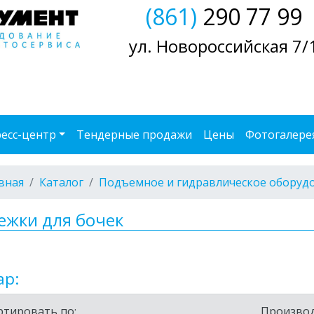
(861)
290 77 99
ул. Новороссийская 7/
есс-центр
Тендерные продажи
Цены
Фотогалере
вная
Каталог
Подъемное и гидравлическое оборуд
ежки для бочек
ар:
ртировать по:
Производ