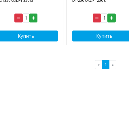
DT350 OXLIFT 350 кг
DT-250 OXLIFT 250 кг
Купить
Купить
«
1
»