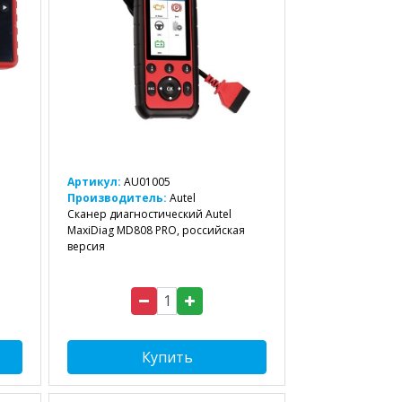
Артикул:
AU01005
Производитель:
Autel
Сканер диагностический Autel
MaxiDiag MD808 PRO, российская
версия
Купить