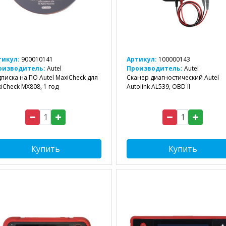
тикул:
900010141
Артикул:
100000143
оизводитель:
Autel
Производитель:
Autel
писка на ПО Autel MaxiCheck для
Сканер диагностический Autel
iCheck MX808, 1 год
Autolink AL539, OBD II
Купить
Купить