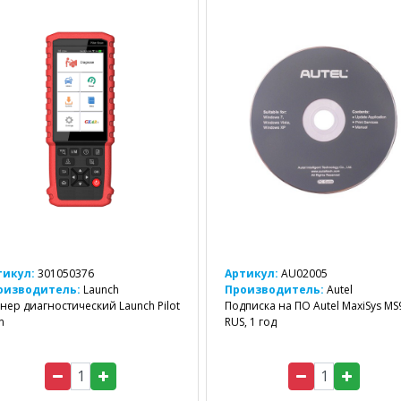
тикул:
301050376
Артикул:
AU02005
оизводитель:
Launch
Производитель:
Autel
нер диагностический Launch Pilot
Подписка на ПО Autel MaxiSys MS
n
RUS, 1 год