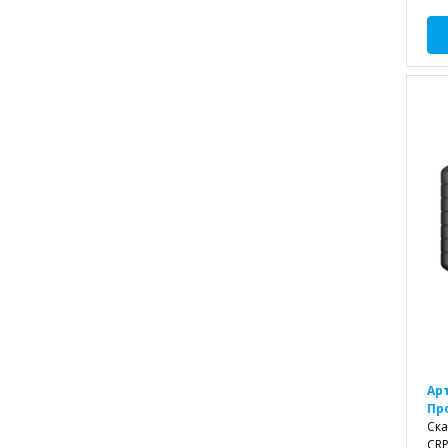
Ар
Пр
Ска
CR