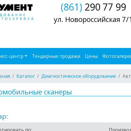
(861)
290 77 99
ул. Новороссийская 7/
есс-центр
Тендерные продажи
Цены
Фотогалере
вная
Каталог
Диагностическое оборудование
Авт
омобильные сканеры
ар:
ртировать по:
Производ