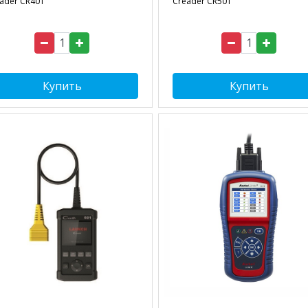
ader CR401
Creader CR501
Купить
Купить