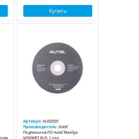
Купить
Артикул:
AU02001
Производитель:
Autel
Подписка на ПО Autel MaxiSys
рсия
MS906BT RUS, 1 год