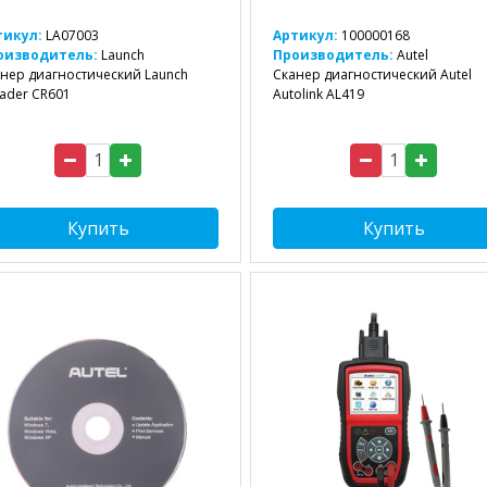
тикул:
LA07003
Артикул:
100000168
оизводитель:
Launch
Производитель:
Autel
нер диагностический Launch
Сканер диагностический Autel
ader CR601
Autolink AL419
Купить
Купить