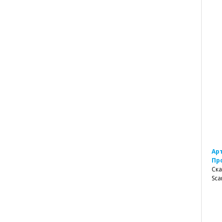
Ар
Пр
Ска
Sca