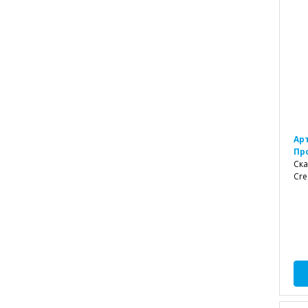
Ар
Пр
Ска
Cre