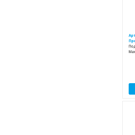
Ар
Пр
Под
Max