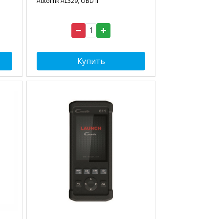
Autolink AL329, OBD II
Купить