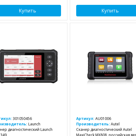
Купить
Купить
тикул:
301050456
Артикул:
AU01006
оизводитель:
Launch
Производитель:
Autel
нер диагностический Launch
Сканер диагностический Autel
P349
MaxiCheck MX808, российская ве