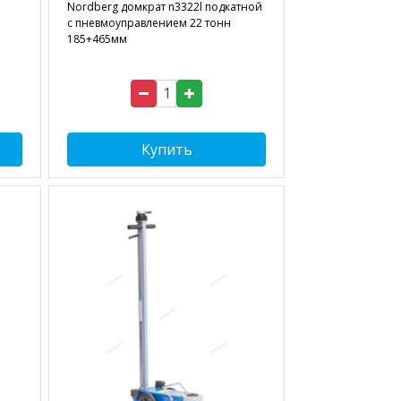
Nordberg домкрат n3322l подкатной
с пневмоуправлением 22 тонн
185+465мм
Купить