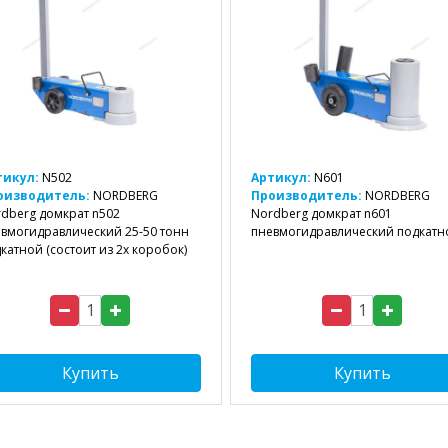
тикул:
N502
Артикул:
N601
оизводитель:
NORDBERG
Производитель:
NORDBERG
dberg домкрат n502
Nordberg домкрат n601
вмогидравлический 25-50 тонн
пневмогидравлический подкатн
катной (состоит из 2х коробок)
Купить
Купить