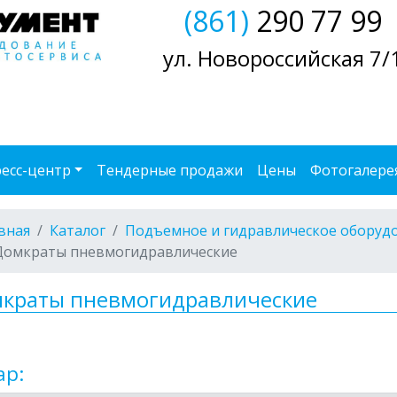
(861)
290 77 99
ул. Новороссийская 7/
есс-центр
Тендерные продажи
Цены
Фотогалере
вная
Каталог
Подъемное и гидравлическое оборуд
Домкраты пневмогидравлические
краты пневмогидравлические
ар: