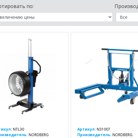
ртировать по:
Производ
тикул:
NTL30
Артикул:
N31007
оизводитель:
NORDBERG
Производитель:
NORDBERG