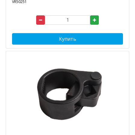
VR50251
Купить