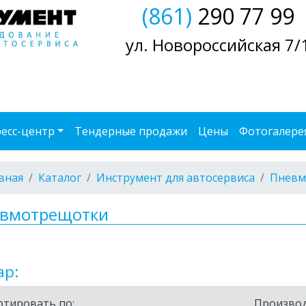
(861)
290 77 99
ул. Новороссийская 7/
есс-центр
Тендерные продажи
Цены
Фотогалере
вная
Каталог
Инструмент для автосервиса
Пневм
вмотрещотки
ар:
ртировать по:
Производ