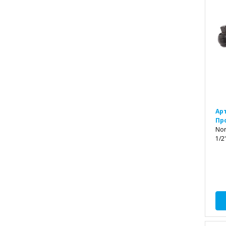
Ар
Пр
Nor
1/2