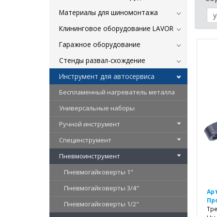
Материалы для шиномонтажа
Клининговое оборудование LAVOR
Гаражное оборудование
Стенды развал-схождение
Инструмент для автосервиса
Беспламенный нагреватель металла
Универсальные наборы
Ручной инструмент
Специнструмент
Пневмоинструмент
Пневмогайковерты 1"
Пневмогайковерты 3/4"
Ар
Пр
Пневмогайковерты 1/2"
Тре