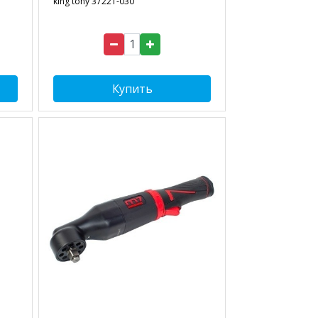
king tony 37221-030
Купить