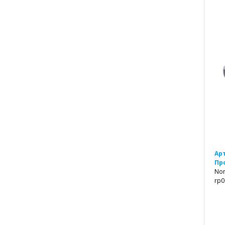
Ар
Пр
Nor
rp0