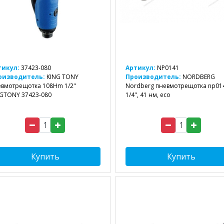
тикул:
37423-080
Артикул:
NP0141
оизводитель:
KING TONY
Производитель:
NORDBERG
вмотрещотка 108Hm 1/2"
Nordberg пневмотрещотка np01
GTONY 37423-080
1/4", 41 нм, eco
Купить
Купить