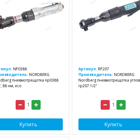
тикул:
NP0388
Артикул:
RP207
оизводитель:
NORDBERG
Производитель:
NORDBERG
dberg пневмотрещотка np0388
Nordberg пневмотрещотка угло
", 88 нм, eco
rp207 1/2"
Купить
Купить