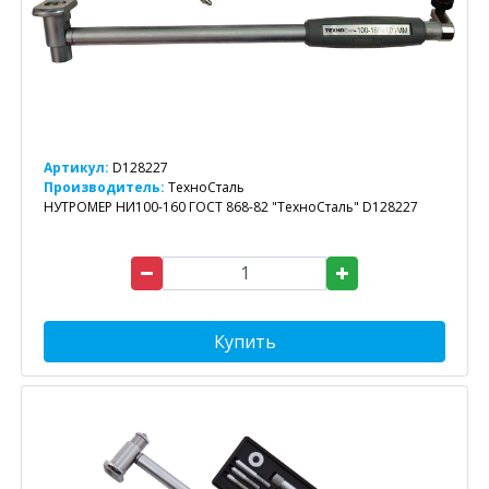
Артикул:
D128227
Производитель:
ТехноСталь
НУТРОМЕР НИ100-160 ГОСТ 868-82 "ТехноСталь" D128227
Купить