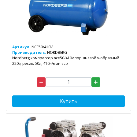
Артикул:
NCE50/410V
Производитель:
NORDBERG
Nordberg компрессор nce50/410v поршневой v-образный
220в, ресив. 50л, 410л/мин eco
Купить