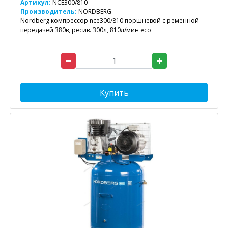
Артикул:
NCE300/810
Производитель:
NORDBERG
Nordberg компрессор nce300/810 поршневой с ременной
передачей 380в, ресив. 300л, 810л/мин eco
Купить