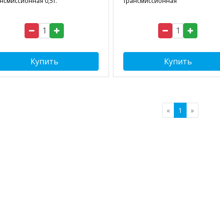
нсмиссионная 0,5т.
трансмиссионная
Купить
Купить
«
1
»