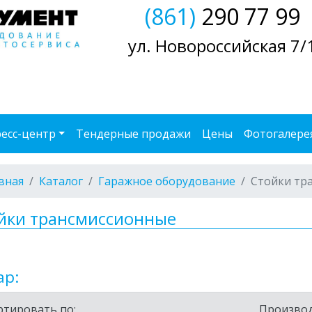
(861)
290 77 99
ул. Новороссийская 7/
есс-центр
Тендерные продажи
Цены
Фотогалере
вная
Каталог
Гаражное оборудование
Стойки тр
йки трансмиссионные
ар:
ртировать по:
Производ