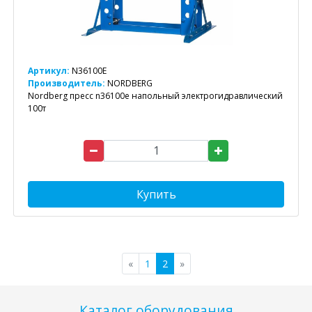
Артикул:
N36100E
Производитель:
NORDBERG
Nordberg пресс n36100e напольный электрогидравлический
100т
Купить
«
1
2
»
Каталог оборудования