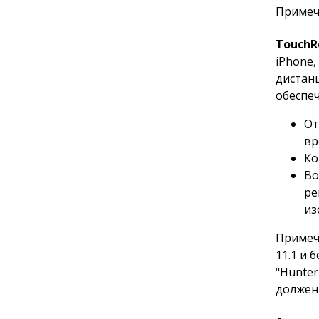
Примеч
TouchR
iPhone,
дистанц
обеспеч
От
вр
Ко
Во
ре
из
Примеча
11.1 и 
"Hunte
должен