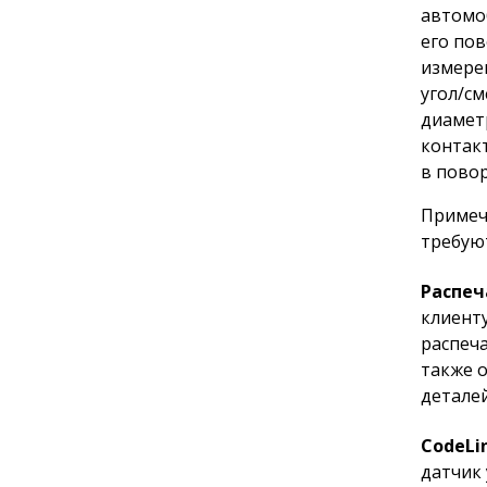
автомо
его по
измерен
угол/с
диамет
контак
в повор
Примеч
требую
Распеч
клиент
распеч
также 
детале
CodeLi
датчик 