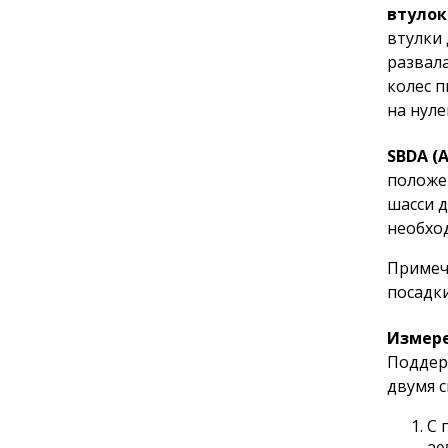
втулок
втулки
развал
колес 
на нуле
SBDA (
положе
шасси д
необхо
Примеч
посадки
Измере
Поддер
двумя с
С 