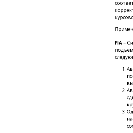
соотве
коррек
курсово
Примеча
FIA
– Си
подъем
следую
Ав
по
вы
Ав
сд
кр
Од
на
со