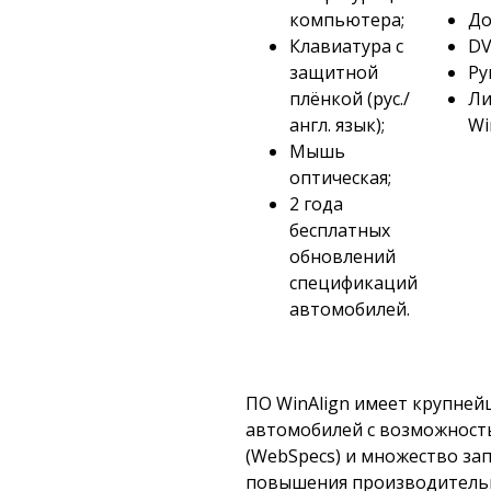
компьютера;
До
Клавиатура с
DV
защитной
Ру
плёнкой (рус./
Ли
англ. язык);
Wi
Мышь
оптическая;
2 года
бесплатных
обновлений
спецификаций
автомобилей.
ПО WinAlign имеет крупне
автомобилей c возможност
(WebSpecs) и множество за
повышения производитель