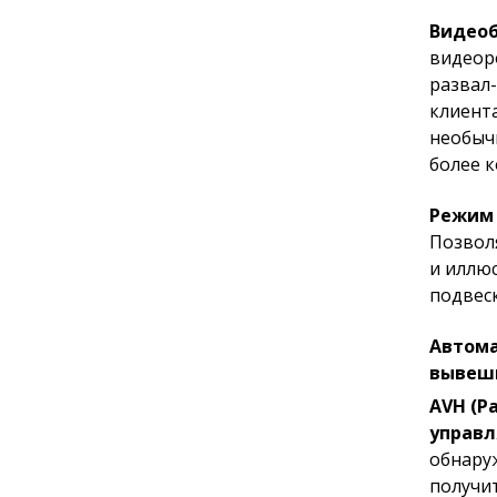
Видео
видеор
развал
клиента
необыч
более 
Режим 
Позволя
и иллю
подвеск
Автома
вывеш
AVH
(Р
управл
обнару
получи