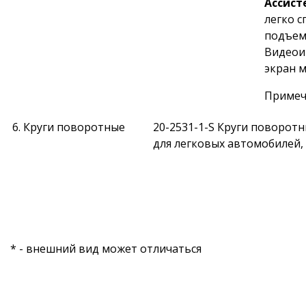
Ассист
легко 
подъем
Видеои
экран 
Примеча
6. Круги поворотные
20-2531-1-S Круги поворот
для легковых автомобилей, 
* - внешний вид может отличаться