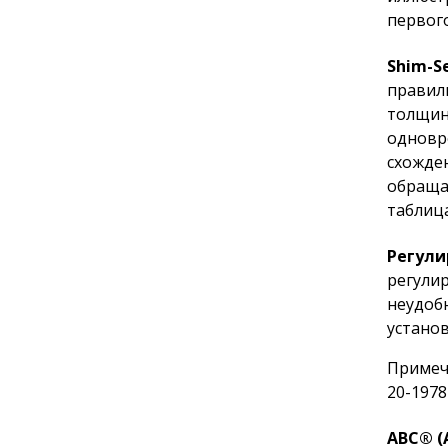
первого
Shim-Se
правил
толщины
одновр
схожден
обраща
таблиц
Регули
регулир
неудоб
устано
Примеч
20-1978
ABC® (