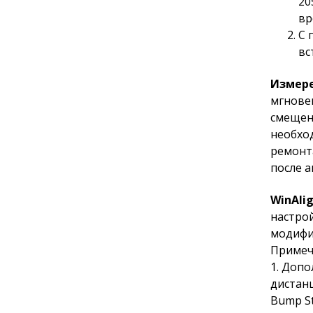
20
вр
С 
вс
Измер
мгнове
смещен
необхо
ремонт
после а
WinAli
настро
модифи
Примеча
1. Доп
дистан
Bump St