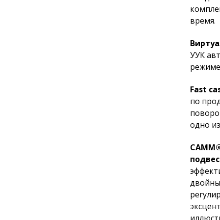
компле
время.
Виртуа
УУК ав
режиме
Fast ca
по про
поворо
одно и
CAMM®
подвес
эффект
двойны
регули
эксцен
иллюст