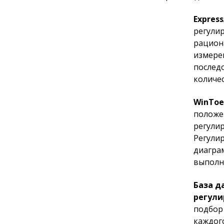
Expres
регули
рацион
измере
послед
количе
WinTo
положе
регулир
Регули
диаграм
выполн
База д
регули
подбор
каждог