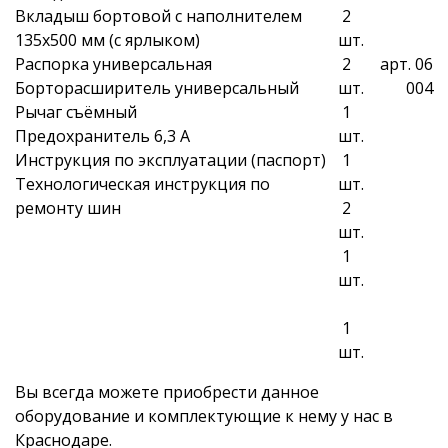
Вкладыш бортовой с наполнителем
2
135х500 мм (с ярлыком)
шт.
Распорка универсальная
2
арт. 06
Борторасширитель универсальный
шт.
004
Рычаг съёмный
1
Предохранитель 6,3 А
шт.
Инструкция по эксплуатации (паспорт)
1
Технологическая инструкция по
шт.
ремонту шин
2
шт.
1
шт.
1
шт.
Вы всегда можете приобрести данное
оборудование и комплектующие к нему у нас в
Краснодаре.