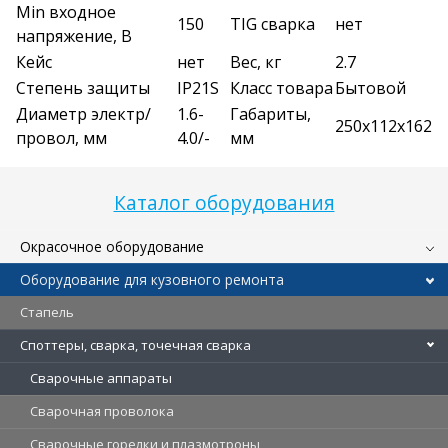
Min входное
150
TIG сварка
нет
напряжение, В
Кейс
нет
Вес, кг
2.7
Степень защиты
IP21S
Класс товара
Бытовой
Диаметр электр/
1.6-
Габариты,
250х112х162
провол, мм
4.0/-
мм
Каталог оборудования
Окрасочное оборудование
Оборудование для кузовного ремонта
Стапель
Споттеры, сварка, точечная сварка
Сварочные аппараты
Сварочная проволока
Сварочные горелки и плазмотроны