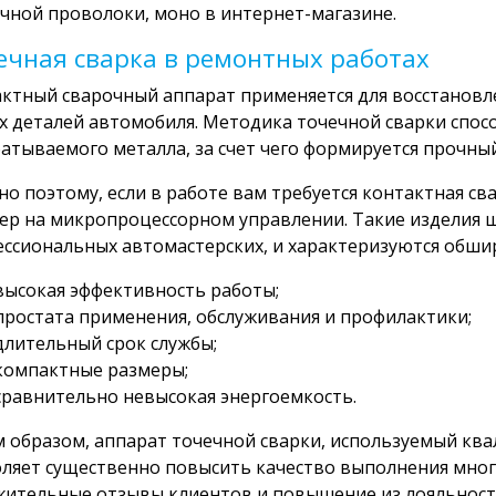
чной проволоки, моно в интернет-магазине.
ечная сварка в ремонтных работах
ктный сварочный аппарат применяется для восстановл
х деталей автомобиля. Методика точечной сварки спос
атываемого металла, за счет чего формируется прочны
о поэтому, если в работе вам требуется контактная св
ер на микропроцессорном управлении. Такие изделия 
ссиональных автомастерских, и характеризуются обш
высокая эффективность работы;
простата применения, обслуживания и профилактики;
длительный срок службы;
компактные размеры;
сравнительно невысокая энергоемкость.
 образом, аппарат точечной сварки, используемый к
ляет существенно повысить качество выполнения мног
ительные отзывы клиентов и повышение из лояльности