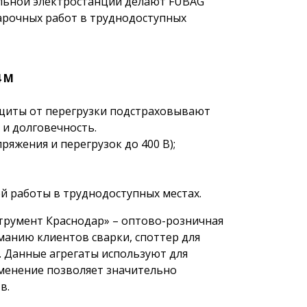
ильной электростанции делают FUBAG
рочных работ в труднодоступных
4 М
щиты от перегрузки подстраховывают
и долговечность.
яжения и перегрузок до 400 В);
й работы в труднодоступных местах.
трумент Краснодар» – оптово-розничная
манию клиентов сварки, споттер для
. Данные агрегаты используют для
менение позволяет значительно
в.