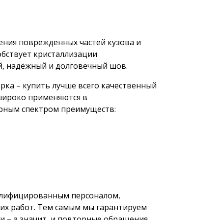
ения поврежденных частей кузова и
обствует кристаллизации
й, надёжный и долговечный шов.
арка – купить лучше всего качественный
широко применяются в
ирным спектром преимуществ:
валифицированным персоналом,
их работ. Тем самым мы гарантируем
 – а значит, и повторные обращения