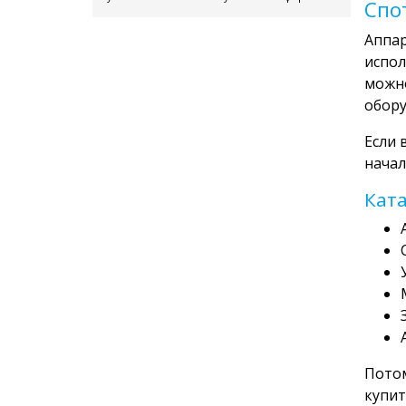
Спо
Аппар
испол
можно
обору
Если 
начал
Ката
Потом
купит