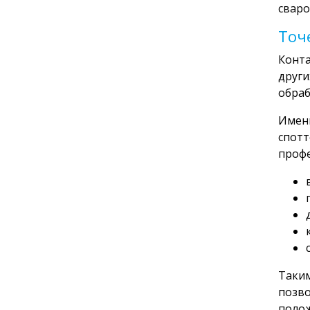
сваро
Точ
Конта
други
обраб
Именн
спотт
профе
Таким
позво
полож