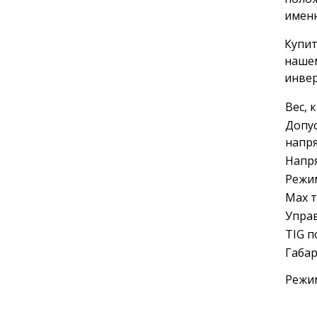
именн
Купит
нашем
инвер
Вес, к
Допу
напря
Напря
Режи
Max т
Упра
TIG п
Габа
Режи