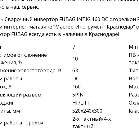
о в наш сервис.
ь Сварочный инвертор FUBAG INTIG 160 DC с горелкой F
 интернет-магазине "Мастер-Инструмент Краснодар" о
тор FUBAG всегда есть в наличии в Краснодаре!
г
7
Min 
стимое отклонение
ПВ 
10
жения, %
ток
жение холостого хода, В
63
Тип
м работы
DC
Нап
ок, А
160
Max
вляющий разъем
5PIN
Раз
оджиг
HF/LIFT
Охл
риты, мм
520х240х300
Кла
2-х тактный/4-х
м работы горелки
тактный