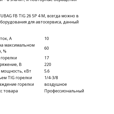
UBAG FB TIG 26 5P 4 М, всегда можно в
борудования для автосервиса, данный
ток, А
10
на максимальном
60
е, %
 горелки
17
ряжение, В
220
 мощность, кВт
5.6
ъем TIG горелки
1/4-3/8
аждение горелки
воздушное
сс товара
Профессиональный