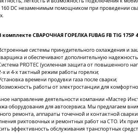
ктность, легкость и возможность подключения к моб
 160 DC незаменимым помощником при проведении сва
х.
В комплекте СВАРОЧНАЯ ГОРЕЛКА FUBAG FB TIG 175P 
Встроенные системы принудительного охлаждения и за
сварщика и обеспечивают дополнительную надежность 
Система PROTEC (усиленная защита от повышенного напр
2-х и 4-х тактный режим работы горелки;
Установка времени продувки газа после сварки;
Возможность работы от электростанции для комфортно
ное направление деятельности компании «Мастер Инс
жа оборудования для автосервиса. Мы предлагаем вни
ного ремонта, аппараты точечной и контактной сварки
нения рихтовочных и ремонтных работ на СТО. Их при
ить эффективность обслуживания транспортных средст