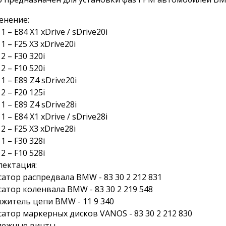
енение:
 – E84 X1 xDrive / sDrive20i
1 – F25 X3 xDrive20i
2 – F30 320i
2 – F10 520i
1 – E89 Z4 sDrive20i
2 – F20 125i
1 – E89 Z4 sDrive28i
 – E84 X1 xDrive / sDrive28i
2 – F25 X3 xDrive28i
1 – F30 328i
2 – F10 528i
ектация:
сатор распредвала BMW - 83 30 2 212 831
сатор коленвала BMW - 83 30 2 219 548
яжитель цепи BMW - 11 9 340
сатор маркерных дисков VANOS - 83 30 2 212 830
пежные винты