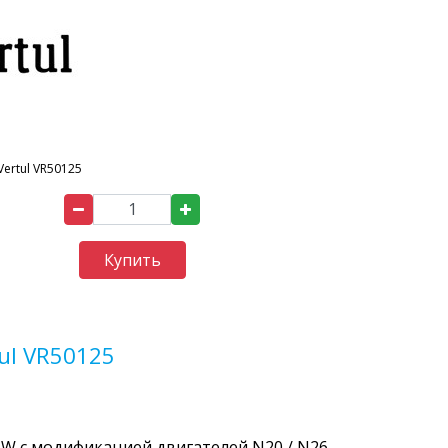
Vertul VR50125
Купить
ul VR50125
W с модификацией двигателей N20 / N26