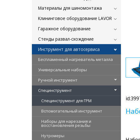
Материалы для шиномонтажа
Клининговое оборудование LAVOR
Гаражное оборудование
Стенды развал-схождение
Инструмент для автосервиса
Беспламенный нагреватель металла
Универсальные наборы
Ручной инструмент
Специнструмент
id:399
Специнструмент для ГРМ
Наб
Вспомогательный инструмент
Наборы для нарезания и
восстановления резьбы
Нутромеры
Набор