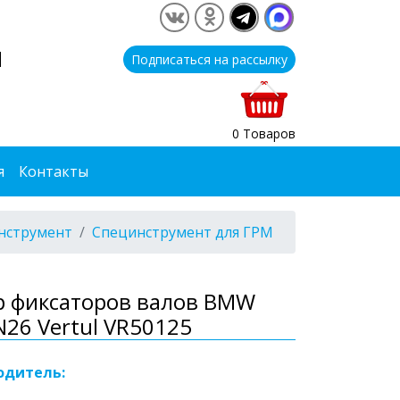
1
Подписаться на рассылку
0 Товаров
я
Контакты
нструмент
Специнструмент для ГРМ
р фиксаторов валов BMW
N26 Vertul VR50125
одитель: