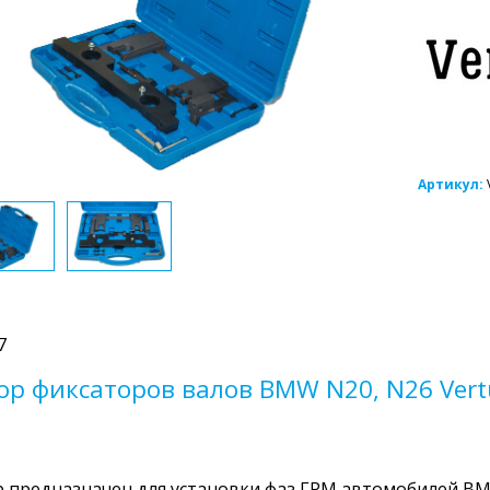
Артикул:
7
ор фиксаторов валов BMW N20, N26 Vert
 предназначен для установки фаз ГРМ автомобилей BM