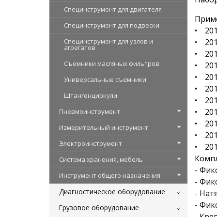
Специнструмент для двигателя
Прим
Специнструмент для подвески
• 2011
Специнструмент для узлов и
• 201
агрегатов
• 201
Съемники масляных фильтров
• 201
• 201
Универсальные съемники
• 201
Штангенциркули
• 201
• 2011
Пневмоинструмент
• 201
Измерительный инструмент
• 201
Электроинструмент
• 201
Компл
Система хранения, мебель
- Фик
Инструмент общего назначения
- Фик
Диагностическое оборудование
- Нат
- Фик
Грузовое оборудование
- Кре