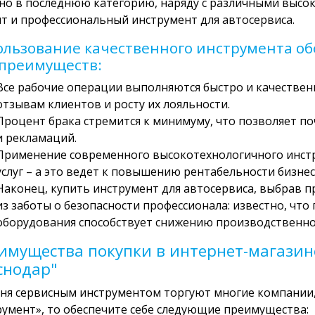
о в последнюю категорию, наряду с различными высо
т и профессиональный инструмент для автосервиса.
ользование качественного инструмента о
 преимуществ:
Все рабочие операции выполняются быстро и качествен
отзывам клиентов и росту их лояльности.
Процент брака стремится к минимуму, что позволяет п
и рекламаций.
Применение современного высокотехнологичного инст
услуг – а это ведет к повышению рентабельности бизнес
Наконец, купить инструмент для автосервиса, выбрав п
из заботы о безопасности профессионала: известно, чт
оборудования способствует снижению производственно
имущества покупки в интернет-магазин
снодар"
ня сервисным инструментом торгуют многие компании, 
умент», то обеспечите себе следующие преимущества: