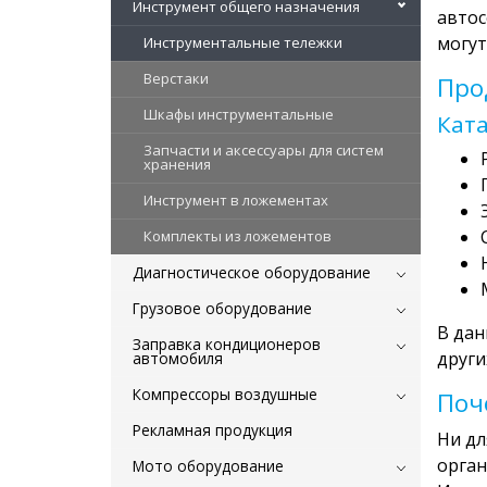
Инструмент общего назначения
автос
могут
Инструментальные тележки
Верстаки
Про
Шкафы инструментальные
Ката
Запчасти и аксессуары для систем
хранения
Инструмент в ложементах
Комплекты из ложементов
Диагностическое оборудование
Грузовое оборудование
В дан
Заправка кондиционеров
други
автомобиля
Компрессоры воздушные
Поч
Рекламная продукция
Ни дл
орган
Мото оборудование