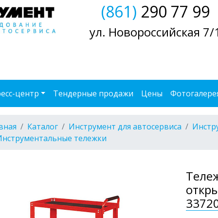
(861)
290 77 99
ул. Новороссийская 7/
есс-центр
Тендерные продажи
Цены
Фотогалере
вная
Каталог
Инструмент для автосервиса
Инстр
Инструментальные тележки
Теле
откры
3372